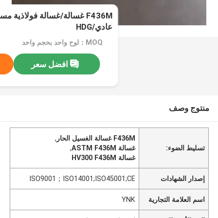
عادي/HDG
MOQ：لوح واحد بحجم واحد
افضل سعر
منتوج وصف
F436M غسالة الغسيل الحار
,
تسليط الضوء:
غسالة ASTM F436M
,
غسالة HV300 F436M
إصدار الشهادات
ISO9001；ISO14001;ISO45001;CE
اسم العلامة التجارية
YNK