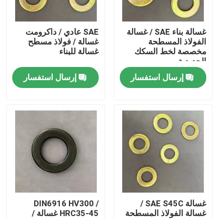
جولة في المعمل
غسالة بناء SAE / غسالة
SAE عادي / داكرومت
الفولاذ المسطحة
غسالة / فولاذ مسطح
مخصصة لخط السكك
غسالة للبناء
ضبط الجودة
الحديدية
إرسال استفسار
إرسال استفسار
طلب اقتباس
غسالة الفولاذ المسطحة
غسالات الفولاذ المقاومة
أجهزة غسل الصلب الهيكلي
غسالة SAE S45C /
DIN6916 HV300 /
غسالة الفولاذ المسطحة
HRC35-45 غسالة /
غسالة ثقيلة