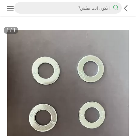
1
/
1