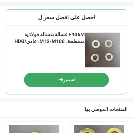
احصل على افضل سعر ل
F436M غسالة/غسالة فولاذية
مسطحة، M12-M100، عادي/HDG
استمر
المنتجات الموصى بها