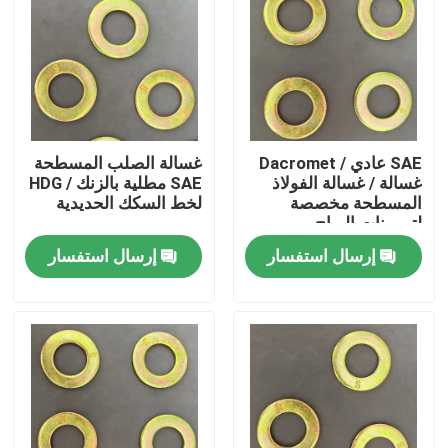
SAE عادي / Dacromet
غسالة الصلب المسطحة
غسالة / غسالة الفولاذ
SAE مطلية بالزنك / HDG
المسطحة مخصصة
لخط السكك الحديدية
لتوربينات الرياح
إرسال استفسار
إرسال استفسار
منزل
المنتجات
حول بنا