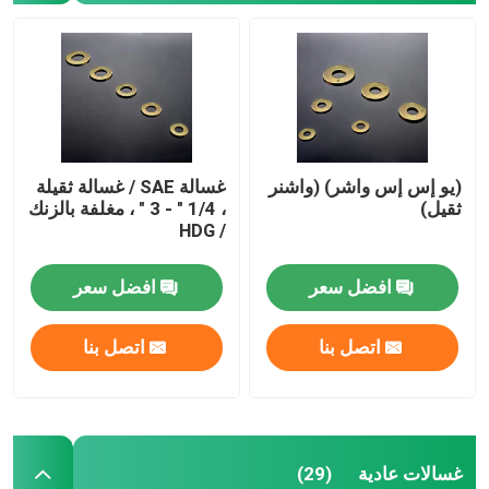
(يو إس إس واشر) (واشنر
غسالة SAE / غسالة ثقيلة
ثقيل)
، 1/4 " - 3 " ، مغلفة بالزنك
/ HDG
افضل سعر
افضل سعر
اتصل بنا
اتصل بنا
غسالات عادية
(29)