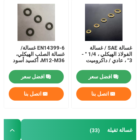
غسالة SAE / غسالة
EN14399-6 غسالة/
الفولاذ الهيكلي ، 1/4 " -
غسالة الصلب الهيكلي،
3" ، عادي / داكروميت
M12-M36، أكسيد أسود
افضل سعر
افضل سعر
اتصل بنا
اتصل بنا
غسالة ثقيلة
(33)