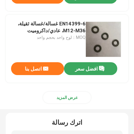
EN14399-6 غسالة/غسالة ثقيلة،
M12-M36، عادي/داكروميت
MOQ：لوح واحد بحجم واحد
افضل سعر
اتصل بنا
عرض المزيد
اترك رسالة