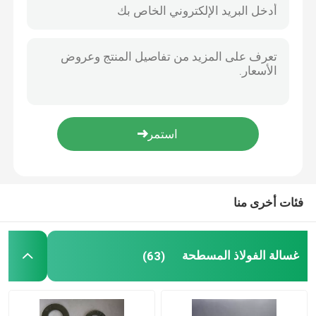
فئات أخرى منا
منزل
غسالة الفولاذ المسطحة
(63)
المنتجات
حول بنا