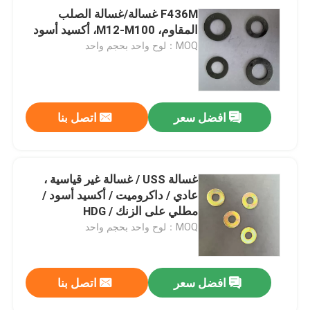
F436M غسالة/غسالة الصلب
المقاوم، M12-M100، أكسيد أسود
MOQ：لوح واحد بحجم واحد
افضل سعر
اتصل بنا
غسالة USS / غسالة غير قياسية ،
عادي / داكروميت / أكسيد أسود /
مطلي على الزنك / HDG
MOQ：لوح واحد بحجم واحد
افضل سعر
اتصل بنا