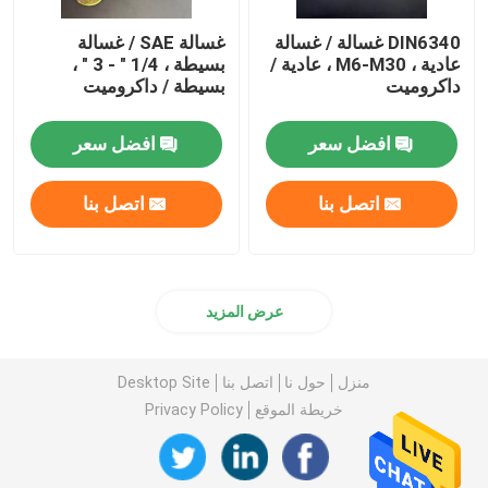
DIN6340 غسالة / غسالة
غسالة SAE / غسالة
عادية ، M6-M30 ، عادية /
بسيطة ، 1/4 " - 3 " ،
داكروميت
بسيطة / داكروميت
افضل سعر
افضل سعر
اتصل بنا
اتصل بنا
عرض المزيد
منزل
حول نا
اتصل بنا
Desktop Site
خريطة الموقع
Privacy Policy