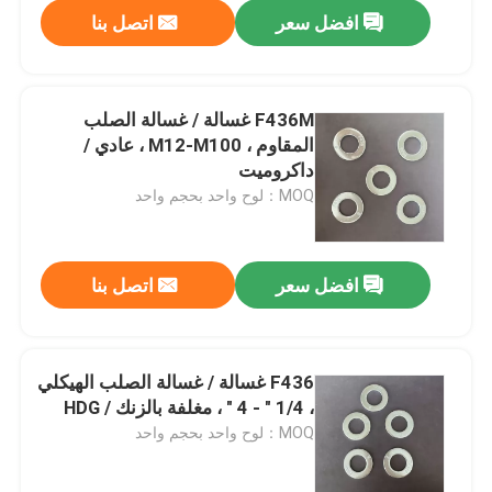
افضل سعر
اتصل بنا
F436M غسالة / غسالة الصلب
المقاوم ، M12-M100 ، عادي /
داكروميت
MOQ：لوح واحد بحجم واحد
افضل سعر
اتصل بنا
منزل
F436 غسالة / غسالة الصلب الهيكلي
، 1/4 " - 4 " ، مغلفة بالزنك / HDG
المنتجات
MOQ：لوح واحد بحجم واحد
حول بنا