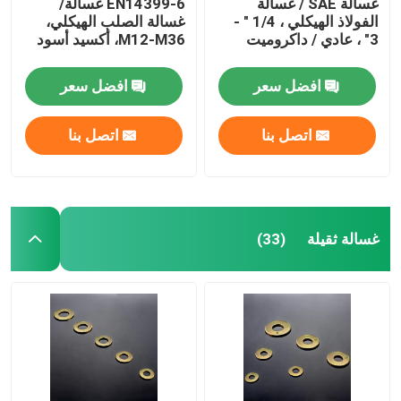
غسالة SAE / غسالة
EN14399-6 غسالة/
الفولاذ الهيكلي ، 1/4 " -
غسالة الصلب الهيكلي،
3" ، عادي / داكروميت
M12-M36، أكسيد أسود
افضل سعر
افضل سعر
اتصل بنا
اتصل بنا
غسالة ثقيلة
(33)