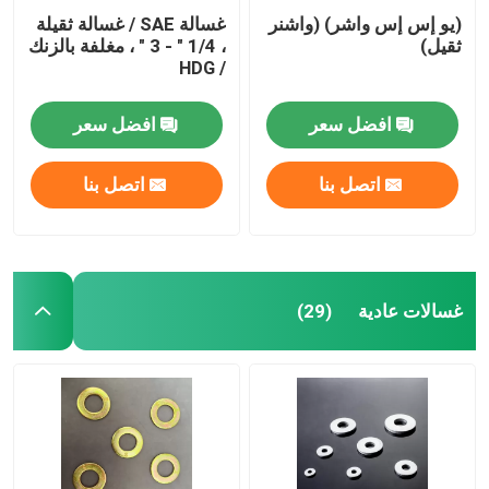
(يو إس إس واشر) (واشنر
غسالة SAE / غسالة ثقيلة
ثقيل)
، 1/4 " - 3 " ، مغلفة بالزنك
/ HDG
افضل سعر
افضل سعر
اتصل بنا
اتصل بنا
غسالات عادية
(29)