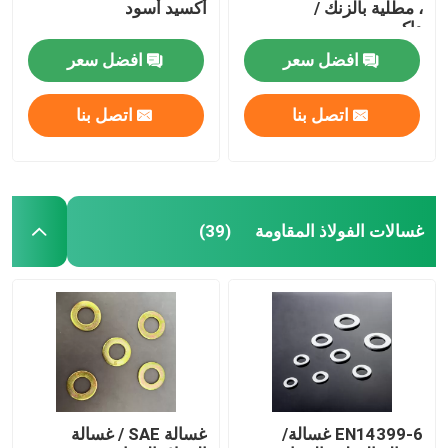
، مطلية بالزنك /
أكسيد أسود
داكروميت
افضل سعر
افضل سعر
اتصل بنا
اتصل بنا
غسالات الفولاذ المقاومة
(39)
EN14399-6 غسالة/
غسالة SAE / غسالة