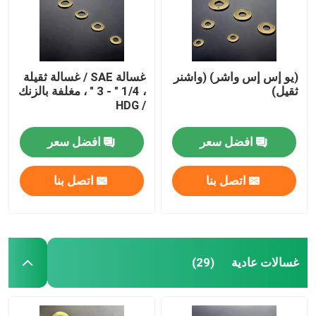
غسالات عادية
(يو إس إس واشر) (واشنر
غسالة SAE / غسالة ثقيلة
غسالات مكسورة
ثقيل)
، 1/4 " - 3 " ، مغلفة بالزنك
/ HDG
غسالة غسالة ساخنة
افضل سعر
افضل سعر
غسالات عالية الجاذبية
اتصل بنا
اتصل بنا
أجهزة غسيل مغلفة بالزنك
غسالات غير قياسية
غسالات عادية
(29)