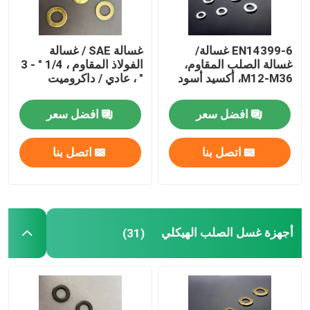
EN14399-6 غسالة/
غسالة SAE / غسالة
غسالة الصلب المقاوم،
الفولاذ المقاوم ، 1/4 " - 3
M12-M36، أكسيد أسود
" ، عادي / داكروميت
افضل سعر
افضل سعر
اتصل بنا
اتصل بنا
منزل
أجهزة غسل الصلب الهيكلي
(31)
المنتجات
حول بنا