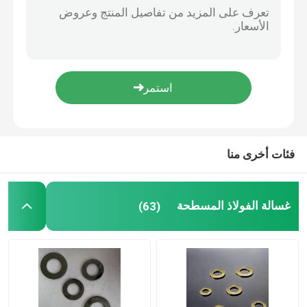
فئات أخرى منا
غسالة الفولاذ المسطحة
(63)